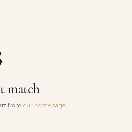
s
ot match
art from
our homepage
.