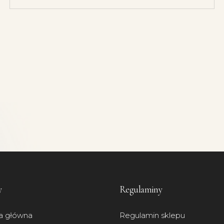
y
Regulaminy
a główna
Regulamin sklepu